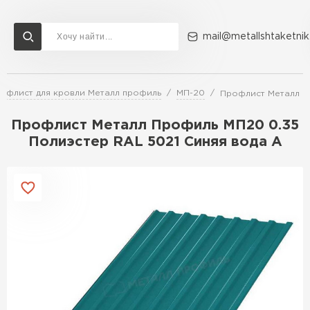
mail@metallshtaketnik
офлист для кровли Металл профиль
МП-20
Профлист Металл П
Доставка и оплата
Акции
О компании
Контакты
Профлист Металл Профиль МП20 0.35
Перейти в каталог
Полиэстер RAL 5021 Синяя вода A
ВСЕ ПРОИЗВОДИТЕЛИ