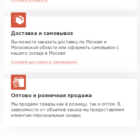
макс. длина груза 13,5 м
агрессивных факторов, например,
ультрафиолета.
Манипулятор до 5 тн
от 7 000 руб
Богатая цветовая гамма.
макс. длина груза 6 м
Не корродирует, поскольку обработан
Манипулятор до 10 тн
от 13 000 руб
декоративно-защитным слоем Полиэстер.
Доставка и самовывоз
макс. длина груза 8 м
Можно применять вне зависимости от
Вы можете заказать доставку по Москве и
Московской области или оформить самовывоз с
климата.
Манипулятор до 20 тн
от 16 000 руб
нашего склада в Москве
макс. длина груза 13,5 м
Условия доставки и самовывоза
ЗАКАЗАТЬ С ДОСТАВКОЙ
Оптово и розничная продажа
Мы продаем товары как в розницу, так и оптом. В
зависимости от объемов заказа мы предоставляем
клиентам персональные скидки