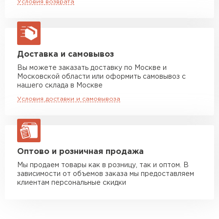
Условия возврата
макс. длина груза 13,5 м
Полимерное покрытие NormanMP
обеспечивает отменные эстетические
Манипулятор до 5 тн
от 7 000 руб
макс. длина груза 6 м
характеристики.
Не подвержен коррозии, поскольку
Манипулятор до 10 тн
от 13 000 руб
Доставка и самовывоз
обработан покрытием NormanMP.
макс. длина груза 8 м
Вы можете заказать доставку по Москве и
Монтаж простой, крупные финансовые
Московской области или оформить самовывоз с
Манипулятор до 20 тн
от 16 000 руб
затраты не нужны.
нашего склада в Москве
макс. длина груза 13,5 м
Возможность использования в разных
Условия доставки и самовывоза
климатических условиях.
Не выгорает под влиянием ультрафиолета.
ЗАКАЗАТЬ С ДОСТАВКОЙ
Оптово и розничная продажа
Мы продаем товары как в розницу, так и оптом. В
зависимости от объемов заказа мы предоставляем
клиентам персональные скидки