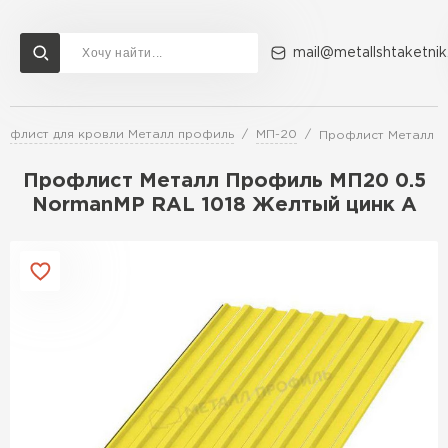
mail@metallshtaketnik
офлист для кровли Металл профиль
МП-20
Профлист Металл П
Доставка и оплата
Акции
О компании
Контакты
Профлист Металл Профиль МП20 0.5
Перейти в каталог
NormanMP RAL 1018 Желтый цинк A
ВСЕ ПРОИЗВОДИТЕЛИ