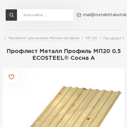
mail@metallshtaketnik
ли
Профлист для кровли Металл профиль
МП-20
Профлист Ме
Доставка и оплата
Акции
О компании
Контакты
Профлист Металл Профиль МП20 0.5
Перейти в каталог
ECOSTEEL® Сосна A
ВСЕ ПРОИЗВОДИТЕЛИ