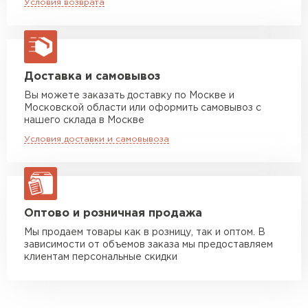
Условия возврата
макс. длина груза 13,5 м
Богатый ассортимент цветов.
Не корродирует, так как обработан
Манипулятор до 5 тн
от 7 000 руб
макс. длина груза 6 м
декоративно-защитным слоем ECOSTEEL®.
Не выцветает под влиянием ультрафиолета.
Манипулятор до 10 тн
от 13 000 руб
Доставка и самовывоз
Благодаря декоративно-защитному слою
макс. длина груза 8 м
Вы можете заказать доставку по Москве и
ECOSTEEL® профнастил отличается
Московской области или оформить самовывоз с
Манипулятор до 20 тн
от 16 000 руб
впечатляющими эстетическими
нашего склада в Москве
макс. длина груза 13,5 м
характеристиками.
Условия доставки и самовывоза
Монтаж лёгкий, крупные финансовые
вложения не нужны.
ЗАКАЗАТЬ С ДОСТАВКОЙ
Профлист — материал с долгим сроком
эксплуатации.
Оптово и розничная продажа
Мы продаем товары как в розницу, так и оптом. В
зависимости от объемов заказа мы предоставляем
клиентам персональные скидки