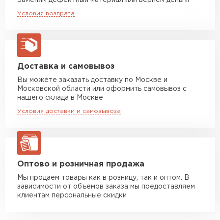
Заменим дефектный материал или вернём деньги
Машина до 20 тн до 80 м3
климатических условий.
от 10 500 руб
Условия возврата
макс. длина груза 13,5 м
Широкая цветовая гамма.
Не выгорает, даже если подвергается
Манипулятор до 5 тн
от 7 000 руб
влиянию солнечных лучей.
макс. длина груза 6 м
Манипулятор до 10 тн
от 13 000 руб
Доставка и самовывоз
макс. длина груза 8 м
Вы можете заказать доставку по Москве и
Московской области или оформить самовывоз с
Манипулятор до 20 тн
от 16 000 руб
нашего склада в Москве
макс. длина груза 13,5 м
Условия доставки и самовывоза
ЗАКАЗАТЬ С ДОСТАВКОЙ
Оптово и розничная продажа
Мы продаем товары как в розницу, так и оптом. В
зависимости от объемов заказа мы предоставляем
клиентам персональные скидки