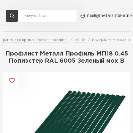
mail@metallshtaketnik
офлист для кровли Металл профиль
МП-18
Профлист Металл Пр
Доставка и оплата
Акции
О компании
Контакты
Профлист Металл Профиль МП18 0.45
Перейти в каталог
Полиэстер RAL 6005 Зеленый мох B
ВСЕ ПРОИЗВОДИТЕЛИ