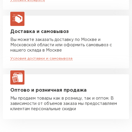
макс. длина груза 13,5 м
можно обработать ремонтной эмалью, а
дефектные сегменты заменить на новые
Манипулятор до 5 тн
от 7 000 руб
металлические листы.
макс. длина груза 6 м
Сочетается с любым дизайн-проектом.
Манипулятор до 10 тн
от 13 000 руб
Невысокая цена и простота обслуживания.
Доставка и самовывоз
макс. длина груза 8 м
Не подвержен механическим повреждениям,
Вы можете заказать доставку по Москве и
Московской области или оформить самовывоз с
выцветанию и коррозии.
Манипулятор до 20 тн
от 16 000 руб
нашего склада в Москве
Долговечность — срок службы может
макс. длина груза 13,5 м
Условия доставки и самовывоза
составлять 50 лет*.
ЗАКАЗАТЬ С ДОСТАВКОЙ
Оптово и розничная продажа
Мы продаем товары как в розницу, так и оптом. В
зависимости от объемов заказа мы предоставляем
клиентам персональные скидки