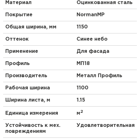
Материал
Оцинкованная сталь
Приобретая профлист Металл Профиль МП-18 0,5
NormanMP RAL 5015 Синее небо, вы получаете
Покрытие
NormanMP
надежный и качественный материал, который
прослужит вам долгие годы и сохранит свой
Общая ширина, мм
1150
первоначальный вид.
Оттенок
Синее небо
Применение
Для фасада
Профиль
МП18
Производитель
Металл Профиль
Рабочая ширина
1100
Ширина листа, м
1.15
2
Единица измерения
м
Устойчивость к мех.
Удовлетворительная
повреждениям