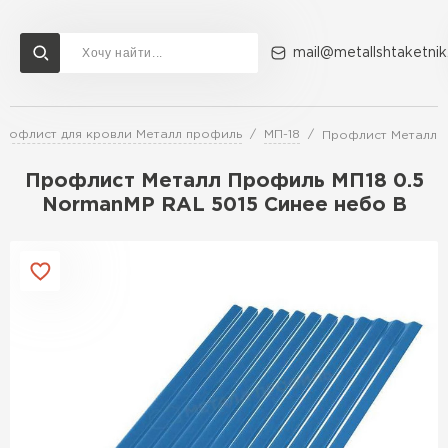
mail@metallshtaketnik
рофлист для кровли Металл профиль
МП-18
Профлист Металл П
Доставка и оплата
Акции
О компании
Контакты
Профлист Металл Профиль МП18 0.5
Перейти в каталог
NormanMP RAL 5015 Синее небо B
ВСЕ ПРОИЗВОДИТЕЛИ