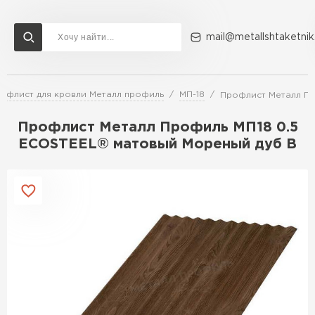
mail@metallshtaketnik
офлист для кровли Металл профиль
МП-18
Профлист Металл Пр
Доставка и оплата
Акции
О компании
Контакты
Профлист Металл Профиль МП18 0.5
Перейти в каталог
ECOSTEEL® матовый Мореный дуб B
ВСЕ ПРОИЗВОДИТЕЛИ