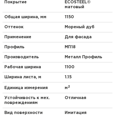
Покрытие
ECOSTEEL®
Выбирая профиль МП-18 0,5 ECOSTEEL® матовый
матовый
Мореный Дуб, вы получаете надежный и стильный
материал, который прослужит вам долгие годы.
Общая ширина, мм
1150
Создайте красивый и надежный дизайн своего
дома или офиса с помощью этого профиля.
Оттенок
Мореный дуб
Применение
Для фасада
Профиль
МП18
Производитель
Металл Профиль
Рабочая ширина
1100
Ширина листа, м
1.15
2
Единица измерения
м
Устойчивость к мех.
Отличная
повреждениям
Вид поверхности
Имитация