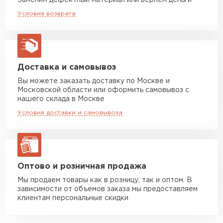
Заменим дефектный материал или вернём деньги
Машина до 20 тн до 80 м3
от 10 500 руб
Условия возврата
макс. длина груза 13,5 м
Манипулятор до 5 тн
от 7 000 руб
макс. длина груза 6 м
Манипулятор до 10 тн
от 13 000 руб
Доставка и самовывоз
макс. длина груза 8 м
Вы можете заказать доставку по Москве и
Московской области или оформить самовывоз с
Манипулятор до 20 тн
от 16 000 руб
нашего склада в Москве
макс. длина груза 13,5 м
Условия доставки и самовывоза
ЗАКАЗАТЬ С ДОСТАВКОЙ
Оптово и розничная продажа
Мы продаем товары как в розницу, так и оптом. В
зависимости от объемов заказа мы предоставляем
клиентам персональные скидки