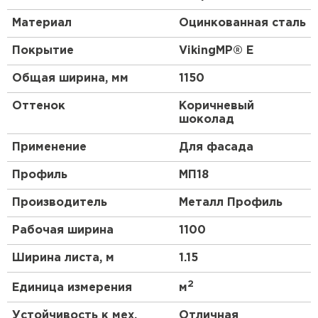
ультрафиолетового излучения и механических
нагрузок. Он не подвержен коррозии, не выгорает
Материал
Оцинкованная сталь
на солнце и не требует особого ухода.
Покрытие
VikingMP® E
Приобретая профиль МП-18 0,5 VikingMP® E RAL
8017 Коричневый шоколад, вы получаете
Общая ширина, мм
1150
надежный и качественный материал, который
прослужит вам долгие годы. Он отлично
Оттенок
Коричневый
справляется с своими функциями и придает
шоколад
вашему объекту эстетическую
привлекательность.
Применение
Для фасада
Профиль
МП18
Производитель
Металл Профиль
Рабочая ширина
1100
Ширина листа, м
1.15
2
Единица измерения
м
Устойчивость к мех.
Отличная