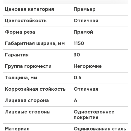
Петербурге для оформления забора. Изначально
он представляет собой лист оцинкованной стали
Ценовая категория
Премьер
с покрытием. Общая толщина стальной основы с
цинковым и защитно-декоративным слоем
Цветостойкость
Отличная
составляет 0.5 мм. После проката на специальном
оборудовании металл приобретает рисунок из
Форма реза
Прямой
повторяющихся волн. Несущая способность
такого листа гораздо выше плоского.
Габаритная ширина, мм
1150
Гарантия
30
Профиль МП-18:
Группа горючести
Негорючие
Оригинальный волнообразный профлист – в
Толщина, мм
0.5
отличие от других марок профнастила, он не
имеет прямых углов. Такая конфигурация и
Коррозийная стойкость
Отличная
толщина стали от 0,45 до 0,7 мм делают этот
стройматериал оптимальным вариантом для
Лицевая сторона
A
установки ограждений и обшивки фасадов
нежилых зданий ( автосервисы, цеха, склады ).
Лицевые стороны
Одностороннее
Профиль «Волна» успешно сочетает в себе
покрытие
прочностные параметры с эффектным обликом. В
роли основы для изготовления МП-18 берётся
Материал
Оцинкованная сталь