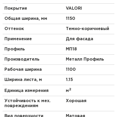
тонколистовая сталь промышленной оцинковки.
Она отлично выдерживает даже тяжёлые
Покрытие
VALORI
климатические нагрузки: тяжёлый снег, УФ-
излучение, ветер. А финишное полимерное
Общая ширина, мм
1150
покрытие действенно предупреждает
корродирование и прочие физико-химические
Оттенок
Темно-коричневый
реакции. При сборке МП-18 применяются
специальные отделочные элементы скруглённой
Применение
Для фасада
конфигурации, которые завершают облик всего
здания и создают ему современный вид.
Профиль
МП18
Производитель
Металл Профиль
Покрытие VALORI:
Рабочая ширина
1100
Перед вами VALORI
®
— новинка в линейке
Ширина листа, м
1.15
компании «Металл Профиль». Это фактурное
покрытие, устойчивое практически ко всем
2
Единица измерения
м
агрессивным воздействиям. Благодаря
доработанному составу и толщине 30 микрон оно
Устойчивость к мех.
Хорошая
эффективно противостоит царапинам. Помимо
повреждениям
этого, VALORI
®
свойственна термостойкость —
его допускается использовать при температуре
Вид поверхности
Матовая