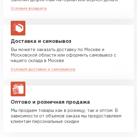
Заменим дефектный материал или вернём деньги
Не выцветает под влиянием солнечных лучей.
Машина до 20 тн до 80 м3
от 10 500 руб
Условия возврата
макс. длина груза 13,5 м
Монтаж лёгкий, значительные финансовые
затраты не требуются.
Манипулятор до 5 тн
от 7 000 руб
Благодаря декоративно-защитному слою
макс. длина груза 6 м
PURMAN® профнастил обладает
Манипулятор до 10 тн
от 13 000 руб
Доставка и самовывоз
впечатляющими эстетическими
макс. длина груза 8 м
характеристиками.
Вы можете заказать доставку по Москве и
Московской области или оформить самовывоз с
Не корродирует, поскольку обработан
Манипулятор до 20 тн
от 16 000 руб
нашего склада в Москве
макс. длина груза 13,5 м
покрытием PURMAN®.
Условия доставки и самовывоза
Профнастил — долговечный материал.
ЗАКАЗАТЬ С ДОСТАВКОЙ
Оптово и розничная продажа
Мы продаем товары как в розницу, так и оптом. В
зависимости от объемов заказа мы предоставляем
клиентам персональные скидки