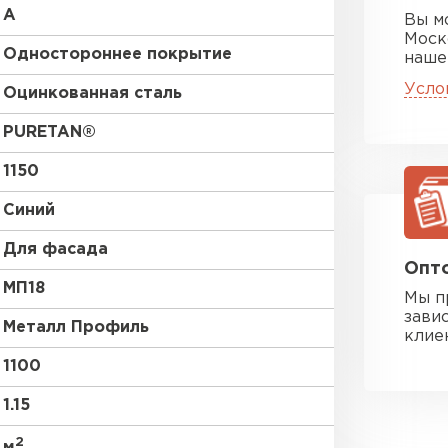
A
Вы м
Моск
Одностороннее покрытие
наше
Усло
Оцинкованная сталь
PURETAN®
1150
Синий
Для фасада
Опто
МП18
Мы п
зави
Металл Профиль
клие
1100
1.15
2
м