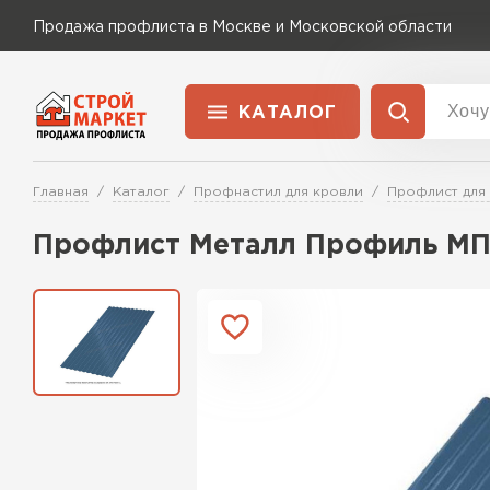
Продажа профлиста в Москве и Московской области
КАТАЛОГ
Доставка и оплата
Главная
Каталог
Профнастил для кровли
Профлист для
Применение
Перейти в каталог
Профлист Металл Профиль МП1
Для забора
Для кровли
Для ангара