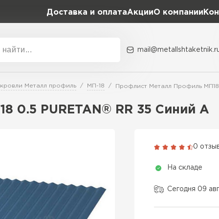
Доставка и оплата
Акции
О компании
Кон
mail@metallshtaketnik.r
Акции
О комп
 кровли Металл профиль
МП-18
Профлист Металл Профиль МП18
Бренд
Гранд Лайн
8 0.5 PURETAN® RR 35 Синий A
Металл Профиль
ВСЕ ПРОИЗВОДИТЕЛИ
Профлист Металл
0 отзы
Профлист Момент
На складе
Сегодня 09 ав