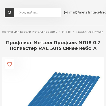
mail@metallshtaketnik
рофлист для кровли Металл профиль
МП-18
Профлист Металл П
Доставка и оплата
Акции
О компании
Контакты
Профлист Металл Профиль МП18 0.7
Перейти в каталог
Полиэстер RAL 5015 Синее небо A
ВСЕ ПРОИЗВОДИТЕЛИ