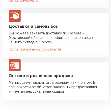
макс. длина груза 13,5 м
Профилированный лист обладает долгим
сроком эксплуатации.
Манипулятор до 5 тн
от 7 000 руб
Не подвержен коррозии благодаря
макс. длина груза 6 м
декоративно-защитному слою Полиэстер.
Манипулятор до 10 тн
от 13 000 руб
Богатый ассортимент цветовых решений.
Доставка и самовывоз
макс. длина груза 8 м
Монтаж простой, крупные финансовые
Вы можете заказать доставку по Москве и
Московской области или оформить самовывоз с
вложения не требуются.
Манипулятор до 20 тн
от 16 000 руб
нашего склада в Москве
Возможность использования независимо от
макс. длина груза 13,5 м
Условия доставки и самовывоза
климата.
Полимерное покрытие Полиэстер
ЗАКАЗАТЬ С ДОСТАВКОЙ
обеспечивает отличные эстетические
характеристики.
Оптово и розничная продажа
Мы продаем товары как в розницу, так и оптом. В
зависимости от объемов заказа мы предоставляем
клиентам персональные скидки