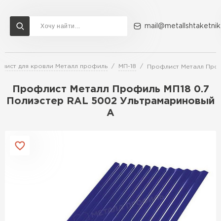
mail@metallshtaketnik
лист для кровли Металл профиль
МП-18
Профлист Металл Проф
Доставка и оплата
Акции
О компании
Контакты
Профлист Металл Профиль МП18 0.7
Перейти в каталог
Полиэстер RAL 5002 Ультрамариновый
A
ВСЕ ПРОИЗВОДИТЕЛИ