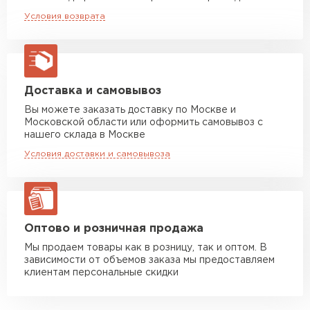
Машина до 20 тн до 80 м3
от 10 500 руб
финансовых расходов.
Условия возврата
макс. длина груза 13,5 м
Возможность эксплуатации в различных
климатических условиях.
Манипулятор до 5 тн
от 7 000 руб
макс. длина груза 6 м
Широкая цветовая гамма.
Манипулятор до 10 тн
от 13 000 руб
Доставка и самовывоз
макс. длина груза 8 м
Вы можете заказать доставку по Москве и
Московской области или оформить самовывоз с
Манипулятор до 20 тн
от 16 000 руб
нашего склада в Москве
макс. длина груза 13,5 м
Условия доставки и самовывоза
ЗАКАЗАТЬ С ДОСТАВКОЙ
Оптово и розничная продажа
Мы продаем товары как в розницу, так и оптом. В
зависимости от объемов заказа мы предоставляем
клиентам персональные скидки