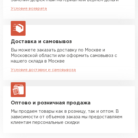
Заменим дефектный материал или вернём деньги
Машина до 20 тн до 80 м3
Богатая цветовая гамма.
от 10 500 руб
Условия возврата
макс. длина груза 13,5 м
Монтаж простой, не требует крупных
денежных вложений.
Манипулятор до 5 тн
от 7 000 руб
Возможность использования вне зависимости
макс. длина груза 6 м
от климатических условий.
Манипулятор до 10 тн
от 13 000 руб
Доставка и самовывоз
Профлист обладает долгим сроком службы.
макс. длина груза 8 м
Вы можете заказать доставку по Москве и
Московской области или оформить самовывоз с
Манипулятор до 20 тн
от 16 000 руб
нашего склада в Москве
макс. длина груза 13,5 м
Условия доставки и самовывоза
ЗАКАЗАТЬ С ДОСТАВКОЙ
Оптово и розничная продажа
Мы продаем товары как в розницу, так и оптом. В
зависимости от объемов заказа мы предоставляем
клиентам персональные скидки