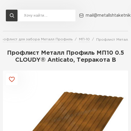
mail@metallshtaketnik
Профлист для забора Металл Профиль
МП-10
Профлист Металл 
Доставка и оплата
Акции
О компании
Контакты
Профлист Металл Профиль МП10 0.5
Перейти в каталог
CLOUDY® Anticato, Терракота B
ВСЕ ПРОИЗВОДИТЕЛИ