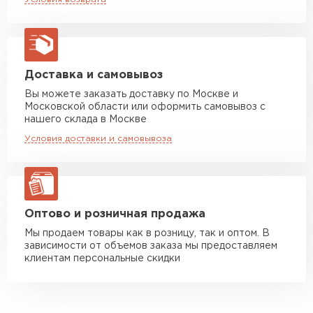
макс. длина груза 13,5 м
характеристики.
Монтаж простой, значительные финансовые
Манипулятор до 5 тн
от 7 000 руб
затраты не нужны.
макс. длина груза 6 м
Профилированный лист — материал с долгим
Манипулятор до 10 тн
от 13 000 руб
Доставка и самовывоз
сроком службы.
макс. длина груза 8 м
Вы можете заказать доставку по Москве и
Возможность использования вне зависимости
Московской области или оформить самовывоз с
от климата.
Манипулятор до 20 тн
от 16 000 руб
нашего склада в Москве
макс. длина груза 13,5 м
Условия доставки и самовывоза
ЗАКАЗАТЬ С ДОСТАВКОЙ
Оптово и розничная продажа
Мы продаем товары как в розницу, так и оптом. В
зависимости от объемов заказа мы предоставляем
клиентам персональные скидки