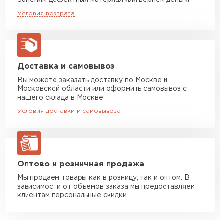
Заменим дефектный материал или вернём деньги
Машина до 20 тн до 80 м3
от 10 500 руб
можно обработать ремонтной эмалью, а
Условия возврата
макс. длина груза 13,5 м
вышедшие из строя сегменты заменить на
новые металлические листы.
Манипулятор до 5 тн
от 7 000 руб
макс. длина груза 6 м
Сочетается с любым дизайн-проектом.
Продолжительный срок эксплуатации — до 50
Манипулятор до 10 тн
от 13 000 руб
Доставка и самовывоз
лет*.
макс. длина груза 8 м
Вы можете заказать доставку по Москве и
Московской области или оформить самовывоз с
Манипулятор до 20 тн
от 16 000 руб
нашего склада в Москве
макс. длина груза 13,5 м
Условия доставки и самовывоза
ЗАКАЗАТЬ С ДОСТАВКОЙ
Оптово и розничная продажа
Мы продаем товары как в розницу, так и оптом. В
зависимости от объемов заказа мы предоставляем
клиентам персональные скидки