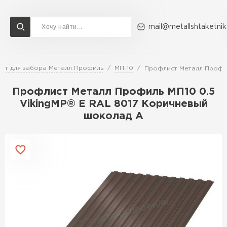
mail@metallshtaketnik
ст для забора Металл Профиль
МП-10
Профлист Металл Профил
Доставка и оплата
Акции
О компании
Контакты
Профлист Металл Профиль МП10 0.5
Перейти в каталог
VikingMP® E RAL 8017 Коричневый
шоколад A
ВСЕ ПРОИЗВОДИТЕЛИ