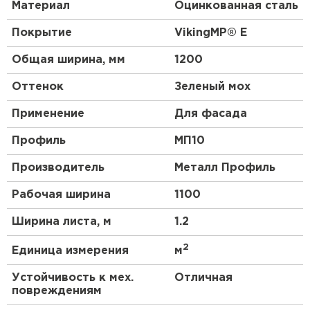
Материал
Оцинкованная сталь
решением для любого строительного проекта.
Покрытие
VikingMP® E
Приобретая профиль МП-10 0,5 VikingMP® E RAL
6005 Зеленый мох, вы получаете качественный и
Общая ширина, мм
1200
надежный материал, который прослужит вам
долгие годы, сохраняя свою привлекательность и
Оттенок
Зеленый мох
функциональность.
Применение
Для фасада
Профиль
МП10
Производитель
Металл Профиль
Рабочая ширина
1100
Ширина листа, м
1.2
2
Единица измерения
м
Устойчивость к мех.
Отличная
повреждениям