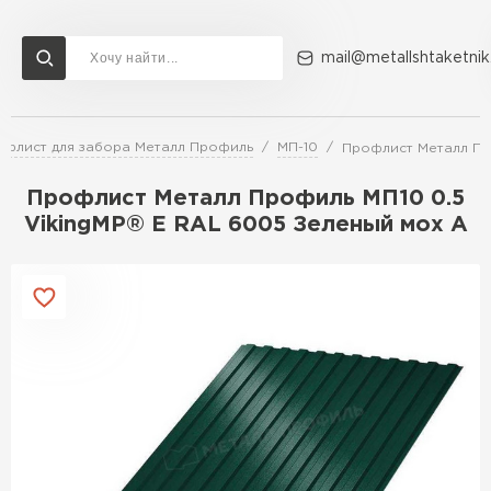
mail@metallshtaketnik
флист для забора Металл Профиль
МП-10
Профлист Металл Пр
Доставка и оплата
Акции
О компании
Контакты
Профлист Металл Профиль МП10 0.5
Перейти в каталог
VikingMP® E RAL 6005 Зеленый мох A
ВСЕ ПРОИЗВОДИТЕЛИ